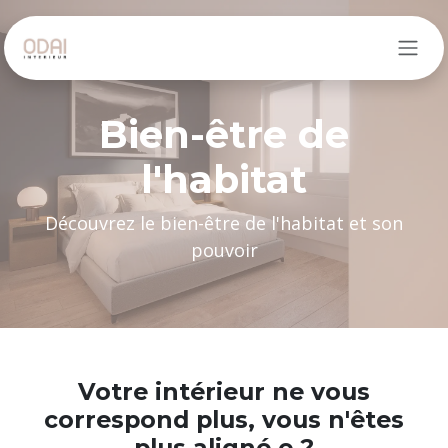
Se rendre au contenu
Bien-être de
l'habitat
Découvrez le bien-être de l'habitat et son
pouvoir
Votre intérieur ne vous
correspond plus
, vous n'êtes
plus aligné.e ?